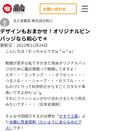
お問い合わせ
法人営業部 株式会社和心
デザインもおまかせ！オリジナルピン
バッジなら和心で＊
更新日：
2023年11月24日
こんにちは！むっちゃんです(๑╹ω╹๑ )
勉強が苦手な私ですがまだ見ぬオリジナルバッ
ジのために最近頑張って勉強してますよ！
エポ・・・エッチング・・・オフセット・・・
つるつる・・・シャープ・・・カラフル・・・
ものづくりって科学的だからすごくカタカナ率
高いですよね٩( ‘ω’ )و
それにファッションがかけ合わさるともう呪文
みたいです・・・（日本史選択）
そんな今回紹介するのは弊社「
かすう工房
」よ
り
太陽に荒波耳刺（たいようにあらなみピア
ス）
です！