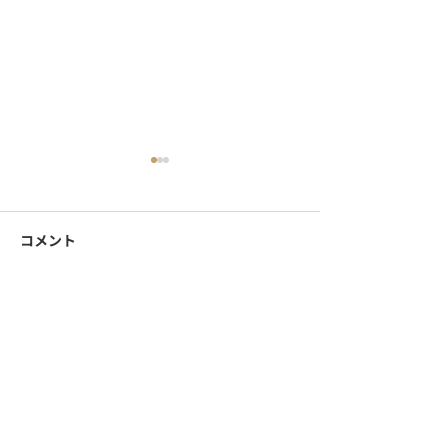
コメント
出目金ピアスのご紹介♪
ピアス・バッジ
コメントを追加…
＊オリジナル商
は和心まで＊
OEM／ODM取扱い商材紹介サイト