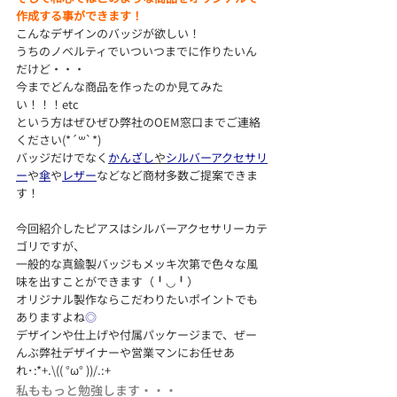
作成する事ができます！
こんなデザインのバッジが欲しい！
うちのノベルティでいついつまでに作りたいん
だけど・・・
今までどんな商品を作ったのか見てみた
い！！！etc
という方はぜひぜひ弊社のOEM窓口までご連絡
ください(*´꒳`*)
バッジだけでなく
かんざし
や
シルバーアクセサリ
ー
や
傘
や
レザー
などなど商材多数ご提案できま
す！
今回紹介したピアスはシルバーアクセサリーカテ
ゴリですが、
一般的な真鍮製バッジもメッキ次第で色々な風
味を出すことができます（╹◡╹）
オリジナル製作ならこだわりたいポイントでも
ありますよね
◎
デザインや仕上げや付属パッケージまで、ぜー
んぶ弊社デザイナーや営業マンにお任せあ
れ･:*+.\(( °ω° ))/.:+
私ももっと勉強します・・・