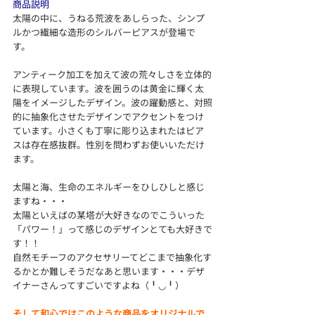
商品説明
太陽の中に、うねる荒波をあしらった、シンプ
ルかつ繊細な造形のシルバーピアスが登場で
す。
アンティーク加工を加えて波の荒々しさを立体的
に表現しています。波を囲うのは黄金に輝く太
陽をイメージしたデザイン。波の躍動感と、対照
的に抽象化させたデザインでアクセントをつけ
ています。小さくも丁寧に彫り込まれたはピア
スは存在感抜群。性別を問わずお使いいただけ
ます。
太陽と海、生命のエネルギーをひしひしと感じ
ますね・・・
太陽といえばの某塔が大好きなのでこういった
「パワー！」って感じのデザインとても大好きで
す！！
自然モチーフのアクセサリーてどこまで抽象化す
るかとか難しそうだなあと思います・・・デザ
イナーさんってすごいですよね（╹◡╹）
そして和心ではこのような商品をオリジナルで