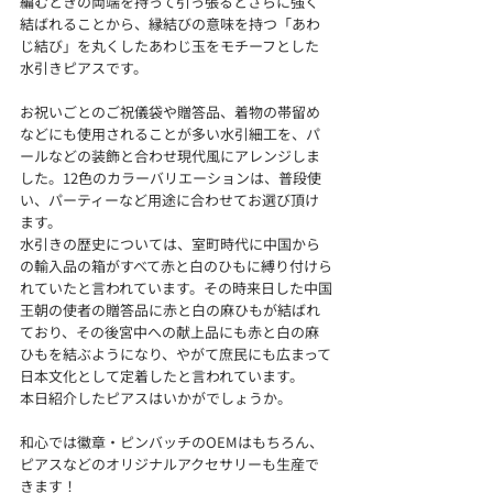
編むときの両端を持って引っ張るとさらに強く
結ばれることから、縁結びの意味を持つ「あわ
じ結び」を丸くしたあわじ玉をモチーフとした
水引きピアスです。
お祝いごとのご祝儀袋や贈答品、着物の帯留め
などにも使用されることが多い水引細工を、パ
ールなどの装飾と合わせ現代風にアレンジしま
した。12色のカラーバリエーションは、普段使
い、パーティーなど用途に合わせてお選び頂け
ます。
水引きの歴史については、室町時代に中国から
の輸入品の箱がすべて赤と白のひもに縛り付けら
れていたと言われています。その時来日した中国
王朝の使者の贈答品に赤と白の麻ひもが結ばれ
ており、その後宮中への献上品にも赤と白の麻
ひもを結ぶようになり、やがて庶民にも広まって
日本文化として定着したと言われています。
本日紹介したピアスはいかがでしょうか。
和心では徽章・ピンバッチのOEMはもちろん、
ピアスなどのオリジナルアクセサリーも生産で
きます！