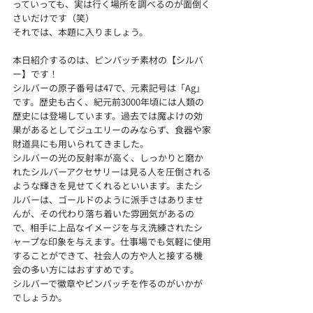
っていっても、実は行く場所を調べるのが面倒く
さいだけです（笑）
それでは、本題に入りましょう。
本日紹介するのは、ピンバッチ素材の【シルバ
ー】です！
シルバーの原子番号は47で、元素記号は「Ag」
です。歴史も古く、紀元前3000年頃には人類の
歴史には登場しています。過去では魔よけの効
果があるとしてジュエリーのみならず、食器や家
財道具にも用いられてきました。
シルバーの光の反射率が高く、しっかりと磨か
れたシルバーアクセサリーは見る人を圧倒される
ような輝きを見せてくれるといいます。またシ
ルバーは、ゴールドのように派手さはありませ
んが、その代わり落ち着いた雰囲気があるの
で、相手に上品なイメージを与え洗練されたシ
ャープな印象を与えます。仕事場でも気軽に使用
することができて、社会人の方や人と接する機
会の多い方にはおすすめです。
シルバーで徽章やピンバッチを作るのがいかが
でしょうか。