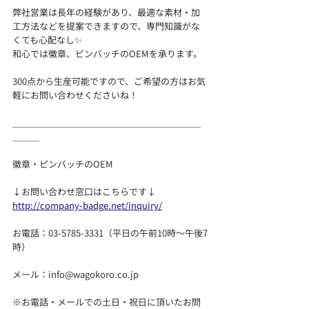
弊社営業は長年の経験があり、最適な素材・加
工方法などを提案できますので、専門知識がな
くても心配なし✨
和心では徽章、ピンバッチのOEMを承ります。
300点から生産可能ですので、ご希望の方はお気
軽にお問い合わせくださいね！
＿＿＿＿＿＿＿＿＿＿＿＿＿＿＿＿＿＿＿＿＿
＿＿＿
徽章・ピンバッチのOEM
↓お問い合わせ窓口はこちらです↓
http://company-badge.net/inquiry/
お電話：03-5785-3331（平日の午前10時～午後7
時）
メール：info@wagokoro.co.jp
※お電話・メールでの土日・祝日に頂いたお問