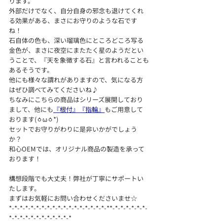
ります。
外部だけでなく、自分自身の邪念も退けてくれ
る効果がある、まさにお守りのような石です
ね！
石自体の色も、深い瑠璃色にところどころ写る
金色が、まさに夜空にまたたく星のようだとい
うことで、『天を象徴する石』と言われることも
あるそうです。
他にも様々な謂れがありますので、気になる方
はぜひ調べてみてくださいね♪
ちなみにこちらの商品はシリーズ展開しており
まして、他にも
『根付』
『指輪』
もご用意して
おります(ㆁωㆁ*)
セットでお守りがわりに是非いかがでしょう
か？
和心OEMでは、オリジナル商品の製造を承って
おります！
構想段階でも大丈夫！弊社が丁寧にサポートい
たします。
まずはお気軽にお問い合わせくださいませ☆
*-*-*-*-*-*-*-*-*-*-*-*-*-*-*-*-*-*-**-*-*-*-*-*-*-
*-*-*-*-*-*-*-*-*-*-*-*