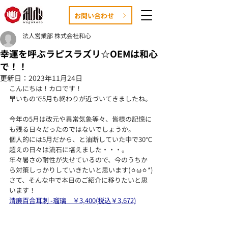
お問い合わせ
法人営業部 株式会社和心
幸運を呼ぶラピスラズリ☆OEMは和心
で！！
更新日：
2023年11月24日
こんにちは！カロです！
早いもので5月も終わりが近づいてきましたね。
今年の5月は改元や異常気象等々、皆様の記憶に
も残る日々だったのではないでしょうか。
個人的には5月だから、と油断していた中で30℃
超えの日々は流石に堪えました・・・。
年々暑さの耐性が失せているので、今のうちか
ら対策しっかりしていきたいと思います(ㆁωㆁ*)
さて、そんな中で本日のご紹介に移りたいと思
います！
清廉百合耳刺 -瑠璃　￥3,400(税込￥3,672)