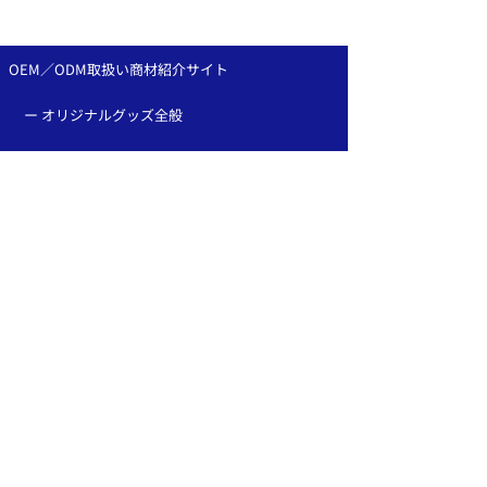
置と組み合わせ：ピンバ
章・ピンバッジ
ッジOEMなら、和心へ！
作は和心へ♪
OEM／ODM取扱い商材紹介サイト
ー オリジナルグッズ全般
ー 簪
ー サングラス
ー 傘
ー レザー
ー 天然石ブレスレット
ー ジュエリーボックス
ー 徽章・ピンバッチ
採用情報
ー かんざし屋wagoro
ー かすう工房
ー 北斎グラフィック