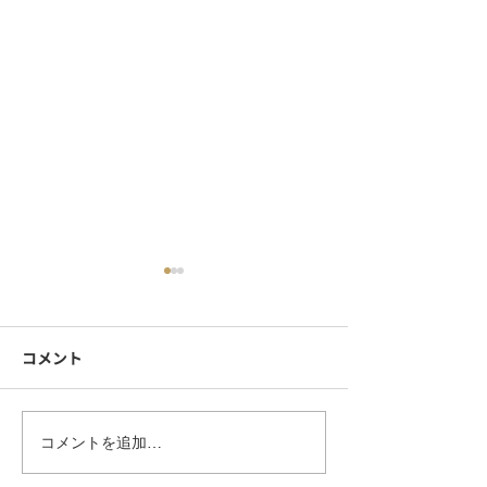
コメント
シンプル服が見違える！
企業ブランディ
コメントを追加…
ピンバッチのお洒落な位
めるオリジナル