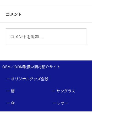
コメント
シンプル服が見違える！
企業ブランディ
コメントを追加…
ピンバッチのお洒落な位
めるオリジナル
置と組み合わせ：ピンバ
章・ピンバッジ
ッジOEMなら、和心へ！
作は和心へ♪
OEM／ODM取扱い商材紹介サイト
ー オリジナルグッズ全般
ー 簪
ー サングラス
ー 傘
ー レザー
ー 天然石ブレスレット
ー ジュエリーボックス
ー 徽章・ピンバッチ