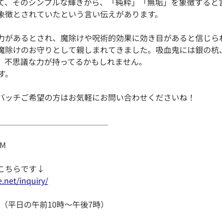
て、そのシンプルな輝きから、「純粋」「無垢」を象徴すると
象徴とされていたという言い伝えがあります。
力があるとされ、魔除けや呪術的効果に効き目があると信じら
魔除けのお守りとして親しまれてきました。吸血鬼には銀の杭
、不思議な力が持ってるかもしれません。
す。
バッチご希望の方はお気軽にお問い合わせくださいね！
＿＿＿＿＿＿＿＿＿＿＿＿＿＿
M
こちらです↓
.net/inquiry/
331（平日の午前10時～午後7時）