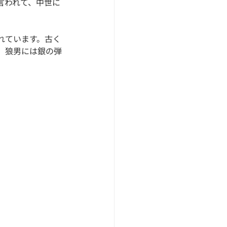
言われて、中世に
れています。古く
、狼男には銀の弾