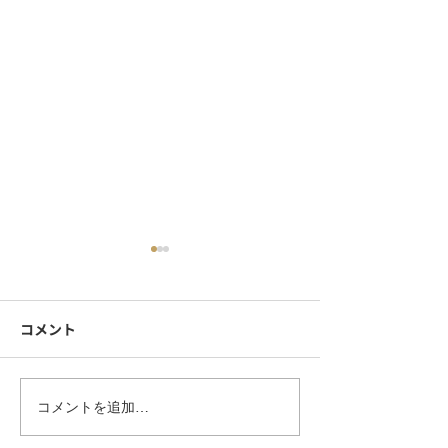
コメント
シンプル服が見違える！
企業ブランディ
コメントを追加…
ピンバッチのお洒落な位
めるオリジナル