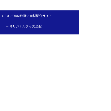
置と組み合わせ：ピンバ
章・ピンバッジ
ッジOEMなら、和心へ！
作は和心へ♪
OEM／ODM取扱い商材紹介サイト
ー オリジナルグッズ全般
ー 簪
ー サングラス
ー 傘
ー レザー
ー 天然石ブレスレット
ー ジュエリーボックス
ー 徽章・ピンバッチ
採用情報
ー かんざし屋wagoro
ー かすう工房
ー 北斎グラフィック