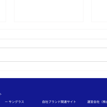
シンプル服が見違える！ピン
企業
バッチのお洒落な位置と組み
オリ
合わせ：ピンバッジOEMな
バッ
ら、和心へ！
ト
ー サングラス
自社ブランド関連サイト
運営会社（株式