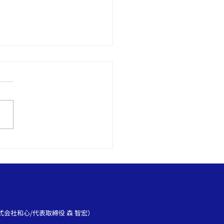
ブランディングを高める
ジナル製作｜社章・ピン
ジのOEM制作は和心へ♪
会社和心/代表取締役 森 智宏）