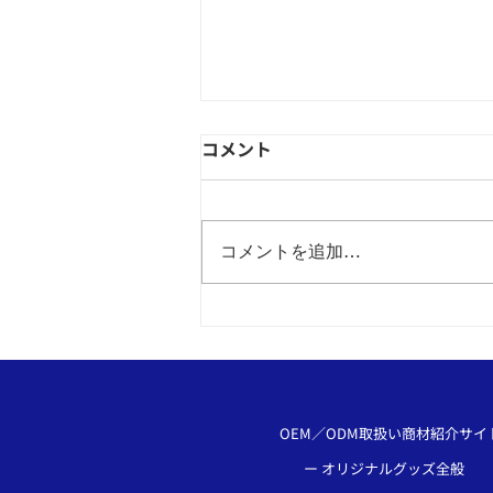
コメント
コメントを追加…
社章・ピンバッジOEMとは？
企業ブランド向上につながる
オリジナル制作の活用方法
社章・ピンバッジのOEMは和
心へ
OEM／ODM取扱い商材紹介サイ
ー オリジナルグッズ全般