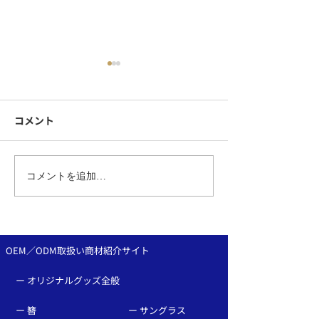
コメント
シンプル服が見違える！
企業ブランディ
コメントを追加…
ピンバッチのお洒落な位
めるオリジナル
置と組み合わせ：ピンバ
章・ピンバッジ
ッジOEMなら、和心へ！
作は和心へ♪
OEM／ODM取扱い商材紹介サイト
ー オリジナルグッズ全般
ー 簪
ー サングラス