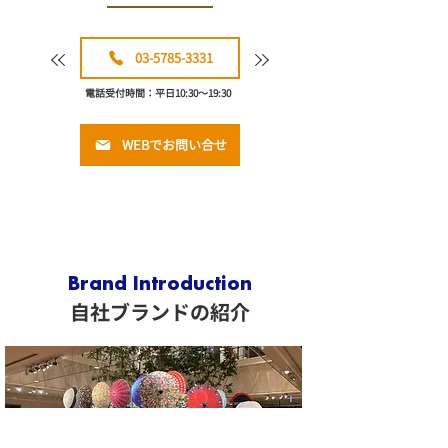
15
/
16
03-5785-3331
電話受付時間：平日10:30〜19:30
WEBでお問い合せ
Brand Introduction
​自社ブランドの紹介