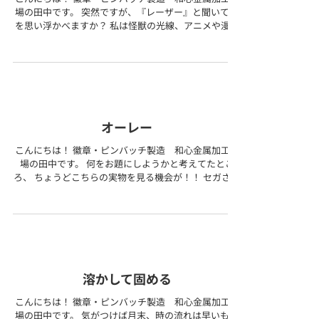
場の田中です。 突然ですが、『レーザー』と聞いて何
を思い浮かべますか？ 私は怪獣の光線、アニメや漫画
キャラクターの技名などで馴染みがあります。 何故い
きなり質問をしたかと言いますと・・・...
オーレー
こんにちは！ 徽章・ピンバッチ製造 和心金属加工工
場の田中です。 何をお題にしようかと考えてたとこ
ろ、 ちょうどこちらの実物を見る機会が！！ セガさん
が運営していたMMORPGである 「ファンタシースター
ユニバース」のオリジナルグッズ。 ...
溶かして固める
こんにちは！ 徽章・ピンバッチ製造 和心金属加工工
場の田中です。 気がつけば月末、時の流れは早いもの