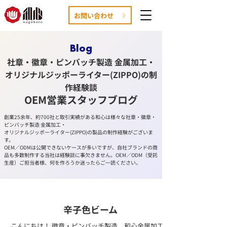
お問い合わせ
Blog
社章・徽章・ピンバッチ製造 金属加工・
オリジナルジッポーライター(ZIPPO)
の制
作経験談
OEM営業スタッ
フブログ
創業25余年、約700社と取引実績がある和心は様々な社章・徽章・
ピンバッチ製造 金属加工・
オリジナルジッポーライター(ZIPPO)の製品の制作経験がございま
す。
OEM／ODMは公開できないケースが多いですが、自社ブランドの商
品も多数制作する当社は経験談に事欠きません。OEM／ODM（受託
生産）ご担当者様、何を作ろうか迷ったらご一読ください。
辛子色ビーム
こんにちは！ 徽章・ピンバッチ製造 和心金属加工工