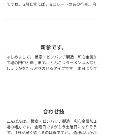
ですね。 2月と言えばチョコレートのあの行事。 今年
もザッハトルテを作ろうと思います。 友チョコです
が！（笑） 本日の紹介はコチラ！...
新参です。
はじめまして。 徽章・ピンバッチ製造 和心金属加工
工場の田中と申します。 とんこつラーメンは木耳と紅
しょうがをたっぷりのせるタイプです。 本日よりブロ
グを更新させていただきますので、 宜しくお願い致し
ます！ 今回ご紹介させていただくのはコチラ！...
合わせ技
こんばんは。 徽章・ピンバッチ製造 和心金属加工工
場の緒方です。 金曜日ですがもう土曜日になりそうで
す。 1日が早く感じるのは歳ですか。 皆様はいかがで