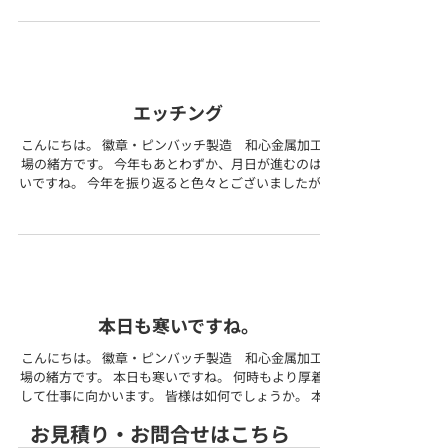
劣化しづらい商品です。 今年もあと数日ですね。 ...
エッチング
こんにちは。 徽章・ピンバッチ製造 和心金属加工工
場の緒方です。 今年もあとわずか、月日が進むのは早
いですね。 今年を振り返ると色々とございましたが 充
実していたのではないかと思います。 皆様は如何でし
ょうか。 本日の紹介はコチラ！！！...
本日も寒いですね。
こんにちは。 徽章・ピンバッチ製造 和心金属加工工
場の緒方です。 本日も寒いですね。 何時もより厚着を
して仕事に向かいます。 皆様は如何でしょうか。 本日
の商品紹介はコチラ！！ 亜鉛合金をプレス加工してお
​お見積り・お問合せはこちら
ります。 プレス加工とは ...