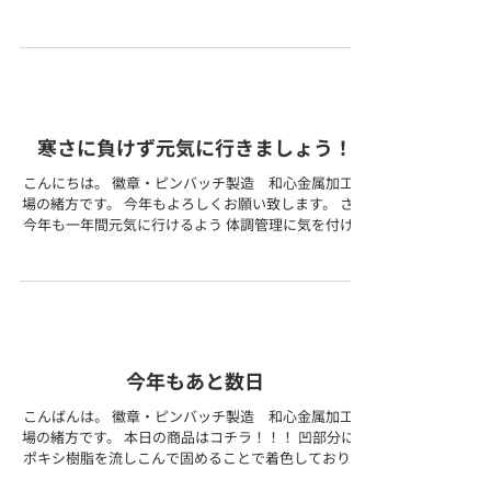
しょうか。 本日の商品はコチラ！！ プレス加工+合成
七宝です。 合成七宝は豊富なカラーバリエーションが
あり ...
寒さに負けず元気に行きましょう！
こんにちは。 徽章・ピンバッチ製造 和心金属加工工
場の緒方です。 今年もよろしくお願い致します。 さて
今年も一年間元気に行けるよう 体調管理に気を付けま
す！ 皆様も寒さに負けず元気に行きましょう！ さて本
日の商品紹介はこちら。 こちらの商品はオフセット印
刷加工。 ...
今年もあと数日
こんばんは。 徽章・ピンバッチ製造 和心金属加工工
場の緒方です。 本日の商品はコチラ！！！ 凹部分にエ
ポキシ樹脂を流しこんで固めることで着色しており 全
体的に丸みを帯び、厚みができます。 存在感が高く、